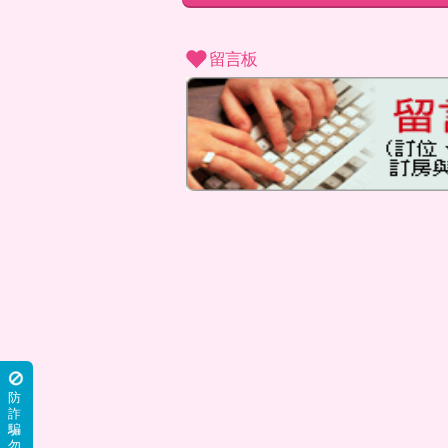
c
留言板
防
詐
騙
勿