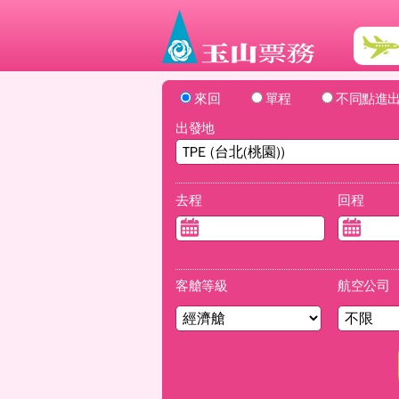
來回
單程
不同點進
出發地
去程
回程
客艙等級
航空公司