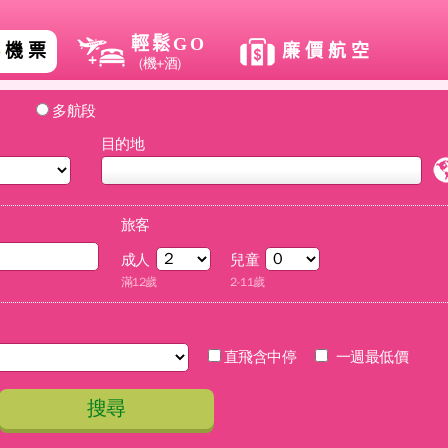
輕鬆GO
機票
廉價航空
(機+酒)
出
多航段
目的地
旅客
成人
兒童
滿12歲
2-11歲
直飛含中停
一週最低價
搜尋