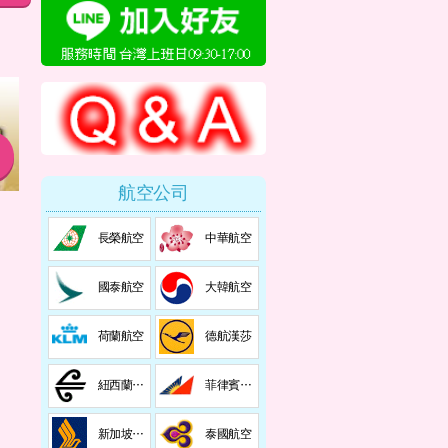
航空公司
長榮航空
中華航空
國泰航空
大韓航空
荷蘭航空
德航漢莎
紐西蘭航
菲律賓航
空
空
新加坡航
泰國航空